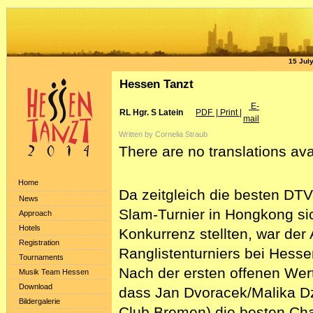
15 Jul
Hessen Tanzt
E-
RL Hgr. S Latein
PDF
| Print |
mail
Written by Cornelia Straub
There are no translations ava
Home
Da zeitgleich die besten DT
News
Slam-Turnier in Hongkong sic
Approach
Hotels
Konkurrenz stellten, war de
Registration
Ranglistenturniers bei Hessen
Tournaments
Nach der ersten offenen Wert
Musik Team Hessen
Download
dass Jan Dvoracek/Malika D
Bildergalerie
Club Bremen) die besten Ch