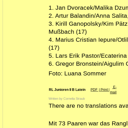
1. Jan Dvoracek/Malika Dzu
2. Artur Balandin/Anna Salita
3. Kirill Ganopolsky/Kim Pät
Mußbach (17)
4. Marius Cristian Iepure/O
(17)
5. Lars Erik Pastor/Ecaterina
6. Gregor Bronstein/Aigulim 
Foto: Luana Sommer
E-
RL Junioren II B Latein
PDF
| Print |
mail
Written by Cornelia Straub
There are no translations ava
Mit 73 Paaren war das Rangli