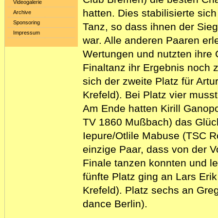
Videogalerie
hatten. Dies stabilisierte si
Archive
Sponsoring
Tanz, so dass ihnen der Sie
Impressum
war. Alle anderen Paaren er
Wertungen und nutzten ihre
Finaltanz ihr Ergebnis noch 
sich der zweite Platz für Art
Krefeld). Bei Platz vier mus
Am Ende hatten Kirill Ganopo
TV 1860 Mußbach) das Glück a
Iepure/Otlile Mabuse (TSC R
einzige Paar, dass von der V
Finale tanzen konnten und let
fünfte Platz ging an Lars Er
Krefeld). Platz sechs an Gre
dance Berlin).