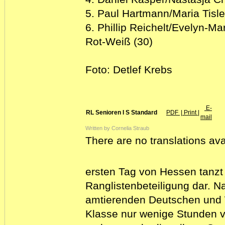
5. Paul Hartmann/Maria Tisl
6. Phillip Reichelt/Evelyn-Ma
Rot-Weiß (30)
Foto: Detlef Krebs
E-
RL Senioren I S Standard
PDF
| Print |
mail
Written by Cornelia Straub
There are no translations ava
ersten Tag von Hessen tanzt 
Ranglistenbeteiligung dar. 
amtierenden Deutschen und 
Klasse nur wenige Stunden 