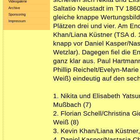
Videogalerie
Saltatio Neustadt im TV 18
Archive
Sponsoring
gleiche knappe Wertungsbild
Impressum
Plätzen drei und vier. Am En
Khan/Liana Küstner (TSA d. 
knapp vor Daniel Kasper/Na
Wetzlar). Dagegen fiel die E
ganz klar aus. Paul Hartman
Phillip Reichelt/Evelyn-Mari
Weiß) eindeutig auf den sech
1. Nikita und Elisabeth Yats
Mußbach (7)
2. Florian Schell/Christina G
Weiß (8)
3. Kevin Khan/Liana Küstner,
4. Daniel Kasper/Nastasja C