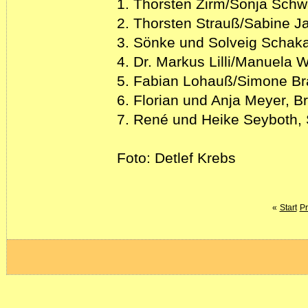
1. Thorsten Zirm/Sonja Schw
2. Thorsten Strauß/Sabine Ja
3. Sönke und Solveig Schak
4. Dr. Markus Lilli/Manuela 
5. Fabian Lohauß/Simone Br
6. Florian und Anja Meyer, 
7. René und Heike Seyboth, 
Foto: Detlef Krebs
«
Start
Pr