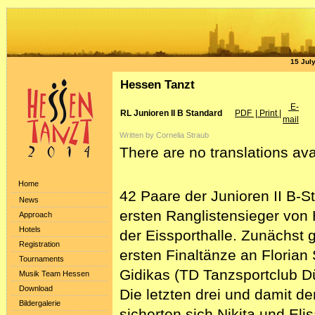
15 Jul
Hessen Tanzt
E-
RL Junioren II B Standard
PDF
| Print |
mail
Written by Cornelia Straub
There are no translations ava
Home
42 Paare der Junioren II B-S
News
ersten Ranglistensieger von
Approach
Hotels
der Eissporthalle. Zunächst 
Registration
ersten Finaltänze an Florian 
Tournaments
Gidikas (TD Tanzsportclub D
Musik Team Hessen
Download
Die letzten drei und damit 
Bildergalerie
sicherten sich Nikita und El