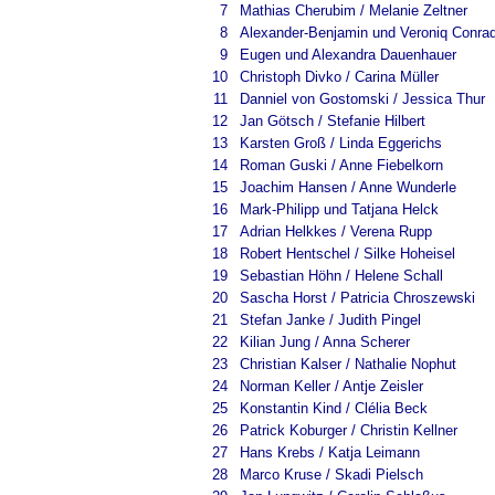
7
Mathias Cherubim / Melanie Zeltner
8
Alexander-Benjamin und Veroniq Conra
9
Eugen und Alexandra Dauenhauer
10
Christoph Divko / Carina Müller
11
Danniel von Gostomski / Jessica Thur
12
Jan Götsch / Stefanie Hilbert
13
Karsten Groß / Linda Eggerichs
14
Roman Guski / Anne Fiebelkorn
15
Joachim Hansen / Anne Wunderle
16
Mark-Philipp und Tatjana Helck
17
Adrian Helkkes / Verena Rupp
18
Robert Hentschel / Silke Hoheisel
19
Sebastian Höhn / Helene Schall
20
Sascha Horst / Patricia Chroszewski
21
Stefan Janke / Judith Pingel
22
Kilian Jung / Anna Scherer
23
Christian Kalser / Nathalie Nophut
24
Norman Keller / Antje Zeisler
25
Konstantin Kind / Clélia Beck
26
Patrick Koburger / Christin Kellner
27
Hans Krebs / Katja Leimann
28
Marco Kruse / Skadi Pielsch