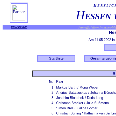
H
E R Z L I 
H
ESSEN 
dem offiziellen Internet-
TPV-ONLINE
Hes
Am 11.05.2002 in 
Startliste
Gesamtergebni
S t a r 
Nr.
Paar
1
Markus Barth / Mona Weber
2
Andrius Batalauskas / Johanna Börsche
3
Joachim Blaschek / Doris Lang
4
Christoph Bracker / Julia Süßmann
5
Simon Broll / Galina Gomer
6
Christian Büning / Katharina van der Li