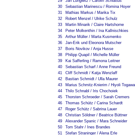
29
Jan Lungwitz / Carolin Schlaßus
30
Sebastian Marinescu / Romina Hoyer
31
Mathias Markus / Marika Tix
32
Robert Menzel / Ulrike Schulz
33
Martin Minarik / Claire Hartshorne
34
Peter Molkenthin / Ina Kallnischkies
35
Arthur Müller / Marta Kusmenko
36
Jan-Erik und Eleonora Mutscher
37
Boris Novikov / Anja Husse
38
Philipp Quapil / Michelle Müller
39
Kai Safferling / Ramona Leitner
40
Sebastian Scharf / Anne Freund
41
Cliff Schmidt / Katja Wenzlaff
42
Bastian Schmidt / Ulla Maurer
43
Marius Schmitz-Knierim / Hiyoli Togawa
44
Thilo Schnabl / Iris Chochoiek
45
Thorsten Schroeder / Sarah Cremers
46
Thomas Schütz / Carina Schardt
47
Roger Schütz / Sabrina Lauer
48
Christian Söldner / Beatrice Büttner
49
Alexander Spanic / Mara Schneider
50
Tom Stahr / Ines Brandes
51
Stefan Straninger / Alena Erle