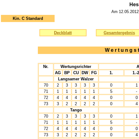
Hes
Am 12.05.2012 i
Kin. C Standard
Deckblatt
Gesamtergebnis
W e r t u n g s 
Nr.
Wertungsrichter
A
AG
BP
CU
DW
FG
1.
1.-2
Langsamer Walzer
70
2
3
3
3
3
0
1
71
1
1
1
1
1
5
-
72
4
4
4
4
4
0
0
73
3
2
2
2
2
0
4
Tango
70
2
3
3
3
3
0
1
71
1
1
1
1
1
5
-
72
4
4
4
4
4
0
0
73
3
2
2
2
2
0
4