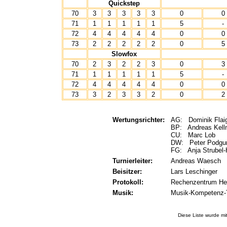
Quickstep
70
3
3
3
3
3
0
0
71
1
1
1
1
1
5
-
72
4
4
4
4
4
0
0
73
2
2
2
2
2
0
5
Slowfox
70
2
3
2
2
3
0
3
71
1
1
1
1
1
5
-
72
4
4
4
4
4
0
0
73
3
2
3
3
2
0
2
Wertungsrichter:
AG: Dominik Fla
BP: Andreas Kel
CU: Marc Lob
DW: Peter Podgu
FG: Anja Strubel
Turnierleiter:
Andreas Waesch
Beisitzer:
Lars Leschinger
Protokoll:
Rechenzentrum He
Musik:
Musik-Kompetenz
Diese Liste wurde mi